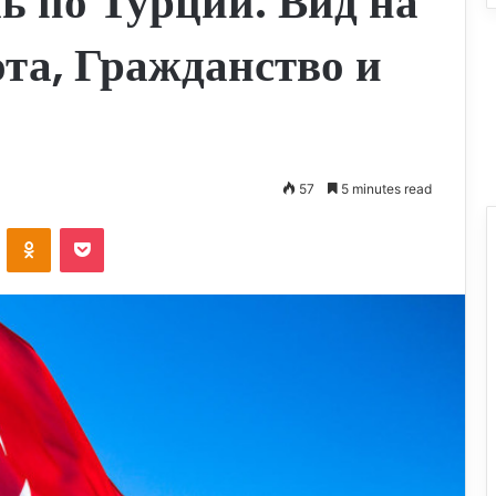
ь по Турции: Вид на
та, Гражданство и
57
5 minutes read
VKontakte
Odnoklassniki
Pocket