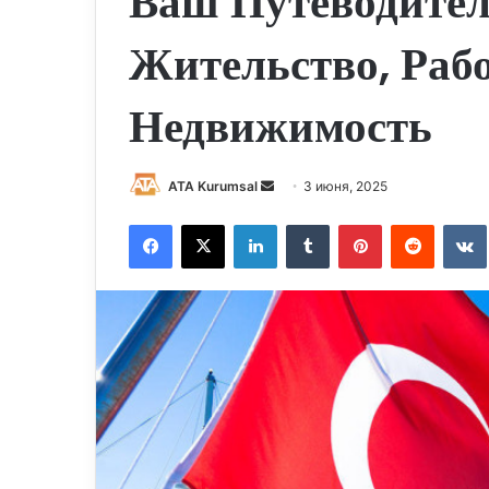
Ваш Путеводител
Жительство, Рабо
Недвижимость
Send
ATA Kurumsal
3 июня, 2025
an
Facebook
X
LinkedIn
Tumblr
Pinterest
Reddit
email