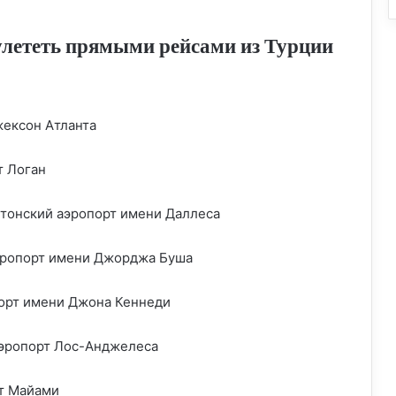
улететь прямыми рейсами из Турции
ексон Атланта
 Логан
онский аэропорт имени Даллеса
ропорт имени Джорджа Буша
рт имени Джона Кеннеди
эропорт Лос-Анджелеса
т Майами