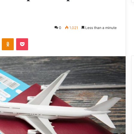
0
1.021
Less than a minute
ontakte
Odnoklassniki
Pocket