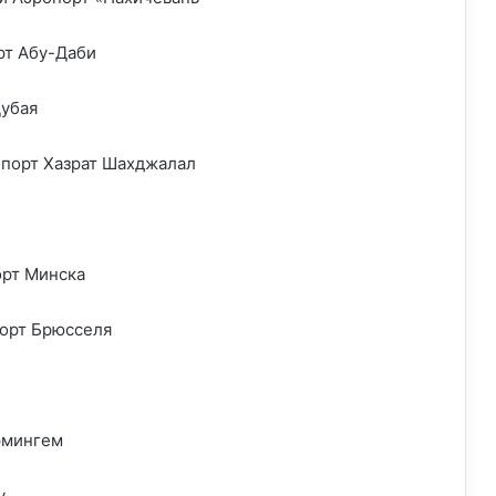
рт Абу-Даби
убая
порт Хазрат Шахджалал
рт Минска
орт Брюсселя
рмингем
у