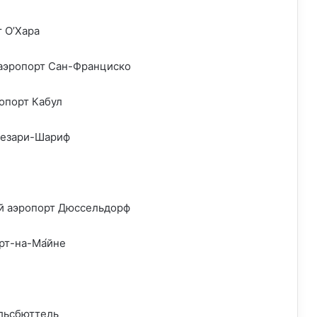
 О’Хара
эропорт Сан-Франциско
опорт Кабул
Мезари-Шариф
й аэропорт Дюссельдорф
рт-на-Ма́йне
льсбюттель