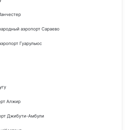
Манчестер
народный аэропорт Сараево
эропорт Гуарульюс
угу
рт Алжир
орт Джибути-Амбули