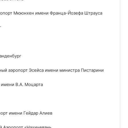
опорт Мююнхен имени Франца-Йозефа Штрауса
г
анденбург
ый аэропорт Эсейса имени министра Пистарини
 имени В.А. Моцарта
орт имени Гейдар Алиев
й Аэропорт «Нахичевань