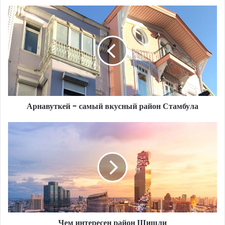
Арнавуткей
-
самый
вкусный
район
Стамбула
Арнавуткей - самый вкусный район Стамбула
Чем
интересен
район
Шишли
Чем интересен район Шишли