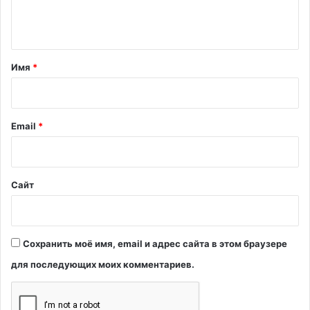
е
н
т
а
Имя
*
р
и
й
Email
*
*
Сайт
Сохранить моё имя, email и адрес сайта в этом браузере
для последующих моих комментариев.