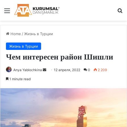
Menu
Se
Home
/
Жизнь в Турции
Жизнь в Турции
Чем интересен район Шишли
Send
Anya Yablochkina
12 апреля, 2022
0
2 209
an
1 minute read
email