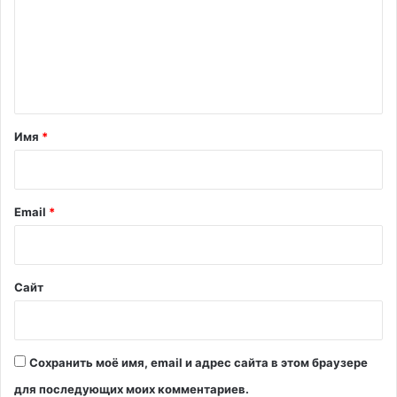
м
е
н
т
а
Имя
*
р
и
й
Email
*
*
Сайт
Сохранить моё имя, email и адрес сайта в этом браузере
для последующих моих комментариев.