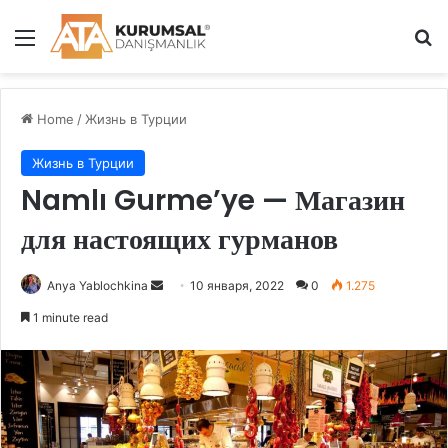
Menu
Se
Home
/
Жизнь в Турции
Жизнь в Турции
Namlı Gurme’ye — Магазин
для настоящих гурманов
Send
Anya Yablochkina
10 января, 2022
0
1.275
an
1 minute read
email