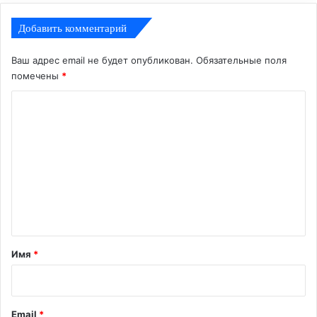
Добавить комментарий
Ваш адрес email не будет опубликован.
Обязательные поля
помечены
*
К
о
м
м
е
н
т
а
Имя
*
р
и
й
Email
*