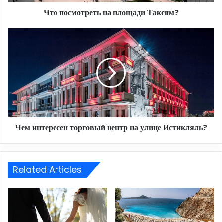
Что посмотреть на площади Таксим?
Чем
интересен
торговый
центр
на
улице
Истикляль?
Чем интересен торговый центр на улице Истикляль?
Related Articles