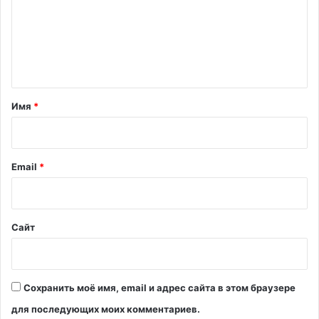
и
м
н
о
е
с
н
т
р
т
а
а
Имя
*
н
ц
р
е
и
в
й
Email
*
в
Т
*
у
р
Сайт
ц
и
и
Сохранить моё имя, email и адрес сайта в этом браузере
для последующих моих комментариев.