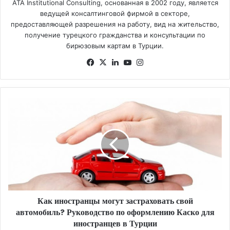
ATA Institutional Consulting, основанная в 2002 году, является
ведущей консалтинговой фирмой в секторе,
предоставляющей разрешения на работу, вид на жительство,
получение турецкого гражданства и консультации по
бирюзовым картам в Турции.
Fa
X
Lin
Yo
Ins
ce
ke
uT
tag
bo
dIn
ub
ra
ok
e
m
К
а
к
и
н
о
с
т
р
Как иностранцы могут застраховать свой
а
автомобиль? Руководство по оформлению Каско для
н
ц
иностранцев в Турции