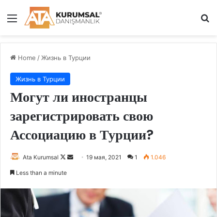
Menu
S
Home
/
Жизнь в Турции
Жизнь в Турции
Могут ли иностранцы
зарегистрировать свою
Ассоциацию в Турции?
Ata Kurumsal
F
S
19 мая, 2021
1
1.046
o
e
Less than a minute
l
n
l
d
o
a
w
n