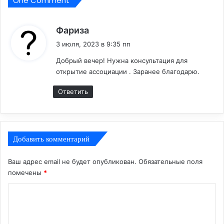
One Comment
о
п
о
:
Фариза
о
3 июля, 2023 в 9:35 пп
ф
о
Добрый вечер! Нужна консультация для
р
открытие ассоциации . Заранее благодарю.
м
л
Ответить
е
н
и
ю
Добавить комментарий
К
а
Ваш адрес email не будет опубликован.
Обязательные поля
с
помечены
*
к
о
К
д
л
о
я
м