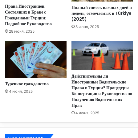
ы
Права Иностранцев,
а
Полный список важных дней и
е
Состоящих в Браке с
в
недель, отмечаемых в Türkiye
р
Гражданами Турции:
(2025)
т
е
Подробное Руководство
о
й
8 июня, 2025
28 июня, 2025
м
с
о
ы
б
и
и
з
л
Т
ь
у
?
р
Действительны ли
Р
ц
Иностранные Водительские
Турецкое гражданство
у
и
Права в Турции? Процедуры
к
и
4 июня, 2025
Конвертации и Руководство по
о
?
Получению Водительских
в
Прав
о
4 июня, 2025
д
с
т
в