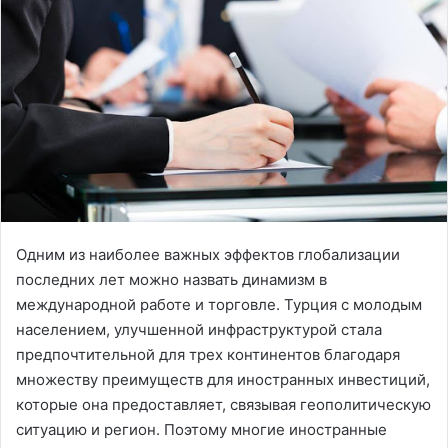
o
e
n
m
X
a
i
l
Одним из наиболее важных эффектов глобализации
последних лет можно назвать динамизм в
международной работе и торговле. Турция с молодым
населением, улучшенной инфраструктурой стала
предпочтительной для трех континентов благодаря
множеству преимуществ для иностранных инвестиций,
которые она предоставляет, связывая геополитическую
ситуацию и регион. Поэтому многие иностранные