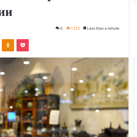
ии
0
1.272
Less than a minute
ontakte
Odnoklassniki
Pocket