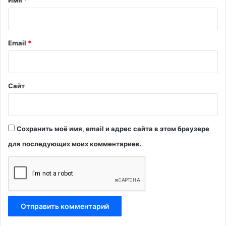
к
р
о
и
м
й
Email
*
м
*
е
Сайт
н
т
Сохранить моё имя, email и адрес сайта в этом браузере
а
для последующих моих комментариев.
р
и
я
м