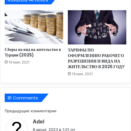
Т
И
И
Ю
Ф
Р
И
А
К
Б
А
О
Т
Ч
Т
Е
Сборы на вид на жительство в
ТАРИФЫ ПО
У
Г
Турции (2025)
ОФОРМЛЕНИЮ РАБОЧЕГО
Р
О
РАЗРЕШЕНИЯ И ВИДА НА
19 мая, 2021
И
Р
ЖИТЕЛЬСТВО В 2025 ГОДУ
С
А
19 мая, 2021
Т
З
И
Р
Ч
Е
Е
Ш
81 Comments
С
Е
К
Н
Н
Предыдущие комментарии
О
И
:
Г
Adel
а
Я
О
И
8 июня, 2023 в 1:01 пп