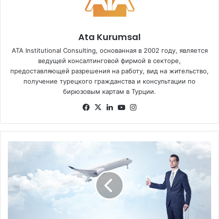
Ata Kurumsal
ATA Institutional Consulting, основанная в 2002 году, является
ведущей консалтинговой фирмой в секторе,
предоставляющей разрешения на работу, вид на жительство,
получение турецкого гражданства и консультации по
бирюзовым картам в Турции.
Fa
X
Lin
Yo
Ins
ce
ke
uT
tag
bo
dIn
ub
ra
ok
e
m
К
А
К
И
Н
О
С
Т