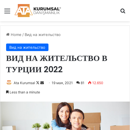
Menu
S
Home
/
Вид на жительство
Вид на жительство
ВИД НА ЖИТЕЛЬСТВО В
ТУРЦИИ 2022
Ata Kurumsal
F
S
19 мая, 2021
81
12.650
o
e
Less than a minute
l
n
l
d
o
a
w
n
o
e