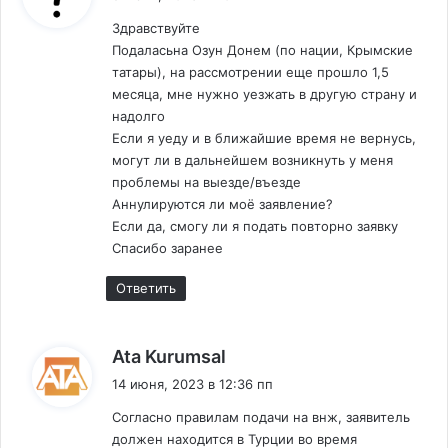
в
А
В
Г
Здравствуйте
И
и
Е
Подаласьна Озун Донем (по нации, Крымские
Д
Н
А
татары), на рассмотрении еще прошло 1,5
г
Т
Н
месяца, мне нужно уезжать в другую страну и
С
А
а
надолго
Т
Ж
Если я уеду и в ближайшие время не вернусь,
ц
В
И
могут ли в дальнейшем возникнуть у меня
А
Т
проблемы на выезде/въезде
и
T
Е
Аннулируются ли моё заявление?
Ü
Л
я
Если да, смогу ли я подать повторно заявку
R
Ь
Спасибо заранее
S
С
п
A
Т
Ответить
о
B
В
A
О
к
-
В
:
Ata Kurumsal
L
2
о
E
14 июня, 2023 в 12:36 пп
0
V
2
м
Согласно правилам подачи на внж, заявитель
E
5
должен находится в Турции во время
L