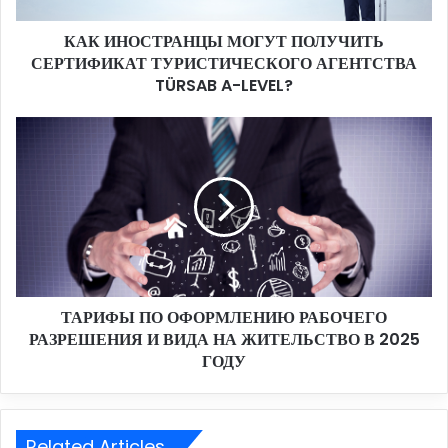
Р
КАК ИНОСТРАНЦЫ МОГУТ ПОЛУЧИТЬ
А
СЕРТИФИКАТ ТУРИСТИЧЕСКОГО АГЕНТСТВА
Н
Ц
TÜRSAB A-LEVEL?
Ы
М
Т
О
А
Г
Р
У
И
Т
Ф
П
Ы
О
П
Л
О
У
О
Ч
ТАРИФЫ ПО ОФОРМЛЕНИЮ РАБОЧЕГО
Ф
И
РАЗРЕШЕНИЯ И ВИДА НА ЖИТЕЛЬСТВО В 2025
О
Т
Р
ГОДУ
Ь
М
С
Л
Е
Е
Р
Н
Related Articles