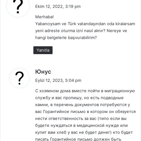
e
Ekim 12, 2022, 3:19 pm
d
Merhaba!
i
Yabancıysam ve Türk vatandaşından oda kiralarsam
k
yeni adreste oturma izni nasıl alınır? Nereye ve
i
hangi belgelerle başvurabilirim?
:
Yanıtla
d
Юнус
e
Eylül 12, 2023, 5:04 pm
d
С хозяином дома вместе пойти в миграционную
i
службу и вас пропишу, но есть подводные
k
камни, в перечень документов потребуются у
i
вас Горантийное письмо в котором он обязуется
:
нести ответственность за вас (типо если вы
будете нуждаться в медицинской нужде или
купит вам хлеб у вас не будет денег) кто будет
писать Горантийное письмо должен быть