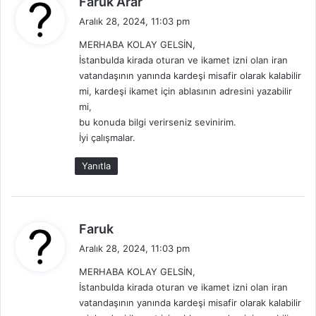
Faruk Arar
ı
e
n
Aralık 28, 2024, 11:03 pm
d
ı
MERHABA KOLAY GELSİN,
i
N
İstanbulda kirada oturan ve ikamet izni olan iran
a
k
vatandaşının yanında kardeşi misafir olarak kalabilir
s
i
mi, kardeşi ikamet için ablasının adresini yazabilir
ı
:
mi,
l
Y
bu konuda bilgi verirseniz sevinirim.
a
İyi çalışmalar.
p
Yanıtla
t
ı
r
a
b
d
Faruk
i
e
Aralık 28, 2024, 11:03 pm
l
d
i
MERHABA KOLAY GELSİN,
i
r
İstanbulda kirada oturan ve ikamet izni olan iran
k
?
vatandaşının yanında kardeşi misafir olarak kalabilir
i