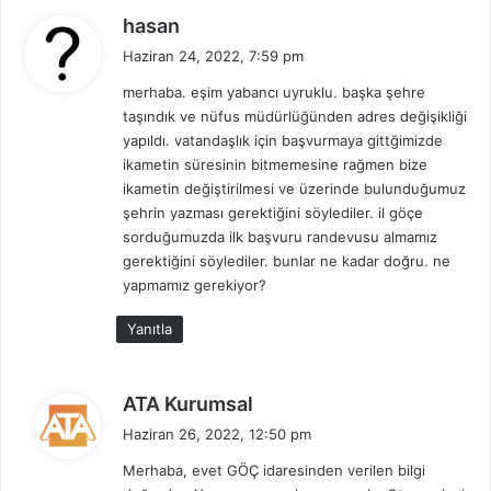
d
hasan
e
Haziran 24, 2022, 7:59 pm
d
merhaba. eşim yabancı uyruklu. başka şehre
i
taşındık ve nüfus müdürlüğünden adres değişikliği
k
yapıldı. vatandaşlık için başvurmaya gittğimizde
i
ikametin süresinin bitmemesine rağmen bize
:
ikametin değiştirilmesi ve üzerinde bulunduğumuz
şehrin yazması gerektiğini söylediler. il göçe
sorduğumuzda ilk başvuru randevusu almamız
gerektiğini söylediler. bunlar ne kadar doğru. ne
yapmamız gerekiyor?
Yanıtla
d
ATA Kurumsal
e
Haziran 26, 2022, 12:50 pm
d
Merhaba, evet GÖÇ idaresinden verilen bilgi
i