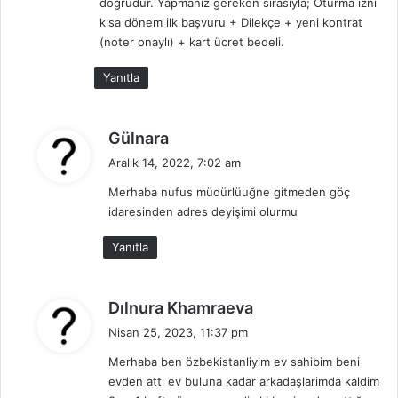
doğrudur. Yapmanız gereken sırasıyla; Oturma izni
k
kısa dönem ilk başvuru + Dilekçe + yeni kontrat
i
(noter onaylı) + kart ücret bedeli.
:
Yanıtla
d
Gülnara
e
Aralık 14, 2022, 7:02 am
d
Merhaba nufus müdürlüuğne gitmeden göç
i
idaresinden adres deyişimi olurmu
k
i
Yanıtla
:
d
Dılnura Khamraeva
e
Nisan 25, 2023, 11:37 pm
d
Merhaba ben özbekistanliyim ev sahibim beni
i
evden attı ev buluna kadar arkadaşlarimda kaldim
k