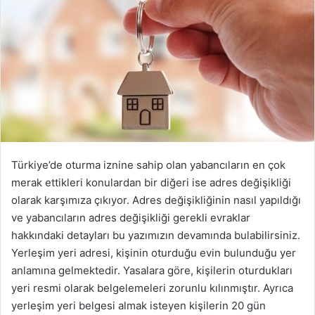
o
s
t
a
g
ö
n
d
e
Türkiye’de oturma iznine sahip olan yabancıların en çok
r
merak ettikleri konulardan bir diğeri ise adres değişikliği
m
olarak karşımıza çıkıyor. Adres değişikliğinin nasıl yapıldığı
e
ve yabancıların adres değişikliği gerekli evraklar
k
hakkındaki detayları bu yazımızın devamında bulabilirsiniz.
Yerleşim yeri adresi, kişinin oturduğu evin bulunduğu yer
anlamına gelmektedir. Yasalara göre, kişilerin oturdukları
yeri resmi olarak belgelemeleri zorunlu kılınmıştır. Ayrıca
yerleşim yeri belgesi almak isteyen kişilerin 20 gün