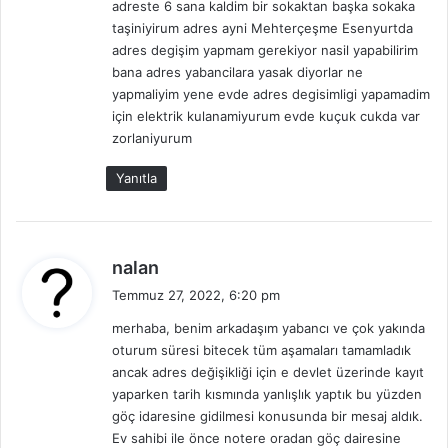
adreste 6 sana kaldim bir sokaktan başka sokaka
k
taşiniyirum adres ayni Mehterçeşme Esenyurtda
i
adres degişim yapmam gerekiyor nasil yapabilirim
:
bana adres yabancilara yasak diyorlar ne
yapmaliyim yene evde adres degisimligi yapamadim
için elektrik kulanamiyurum evde kuçuk cukda var
zorlaniyurum
Yanıtla
d
nalan
e
Temmuz 27, 2022, 6:20 pm
d
merhaba, benim arkadaşım yabancı ve çok yakında
i
oturum süresi bitecek tüm aşamaları tamamladık
k
ancak adres değişikliği için e devlet üzerinde kayıt
i
yaparken tarih kısmında yanlışlık yaptık bu yüzden
:
göç idaresine gidilmesi konusunda bir mesaj aldık.
Ev sahibi ile önce notere oradan göç dairesine