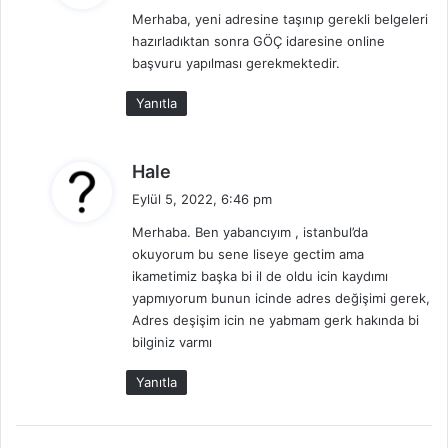
Merhaba, yeni adresine taşınıp gerekli belgeleri
i
hazırladıktan sonra GÖÇ idaresine online
k
başvuru yapılması gerekmektedir.
i
:
Yanıtla
d
Hale
e
Eylül 5, 2022, 6:46 pm
d
Merhaba. Ben yabancıyım , istanbul’da
i
okuyorum bu sene liseye gectim ama
k
ikametimiz başka bi il de oldu icin kaydımı
i
yapmıyorum bunun icinde adres değişimi gerek,
:
Adres deşişim icin ne yabmam gerk hakında bi
bilginiz varmı
Yanıtla