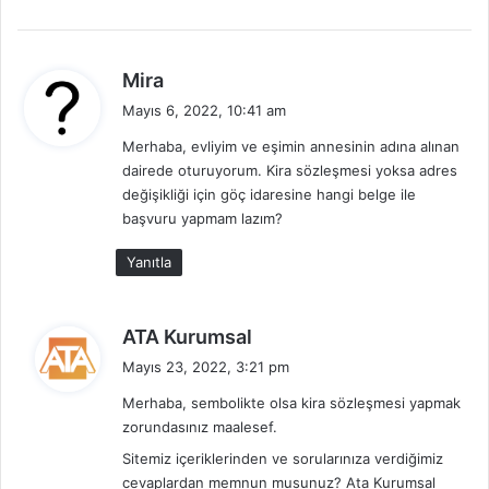
d
Mira
e
Mayıs 6, 2022, 10:41 am
d
Merhaba, evliyim ve eşimin annesinin adına alınan
i
dairede oturuyorum. Kira sözleşmesi yoksa adres
k
değişikliği için göç idaresine hangi belge ile
i
başvuru yapmam lazım?
:
Yanıtla
d
ATA Kurumsal
e
Mayıs 23, 2022, 3:21 pm
d
Merhaba, sembolikte olsa kira sözleşmesi yapmak
i
zorundasınız maalesef.
k
i
Sitemiz içeriklerinden ve sorularınıza verdiğimiz
cevaplardan memnun musunuz? Ata Kurumsal
: