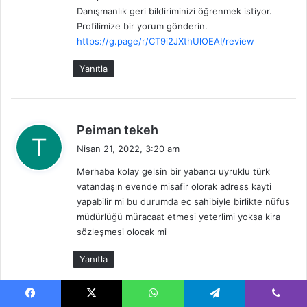
Danışmanlık geri bildiriminizi öğrenmek istiyor.
Profilimize bir yorum gönderin.
https://g.page/r/CT9i2JXthUlOEAI/review
Yanıtla
d
Peiman tekeh
e
Nisan 21, 2022, 3:20 am
d
Merhaba kolay gelsin bir yabancı uyruklu türk
i
vatandaşın evende misafir olorak adress kayti
k
yapabilir mi bu durumda ec sahibiyle birlikte nüfus
i
müdürlüğü müracaat etmesi yeterlimi yoksa kira
:
sözleşmesi olocak mi
Yanıtla
d
FATİHULLAH ROZI