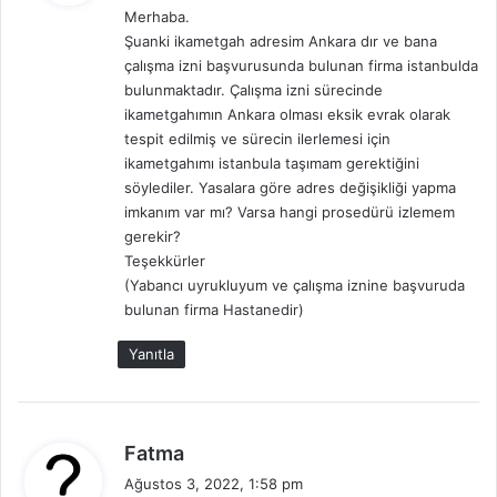
Merhaba.
i
Şuanki ikametgah adresim Ankara dır ve bana
k
çalışma izni başvurusunda bulunan firma istanbulda
i
bulunmaktadır. Çalışma izni sürecinde
:
ikametgahımın Ankara olması eksik evrak olarak
tespit edilmiş ve sürecin ilerlemesi için
ikametgahımı istanbula taşımam gerektiğini
söylediler. Yasalara göre adres değişikliği yapma
imkanım var mı? Varsa hangi prosedürü izlemem
gerekir?
Teşekkürler
(Yabancı uyrukluyum ve çalışma iznine başvuruda
bulunan firma Hastanedir)
Yanıtla
d
Fatma
e
Ağustos 3, 2022, 1:58 pm