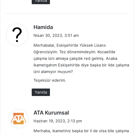
Yanıtla
:
d
Hamida
e
Nisan 30, 2023, 3:51 am
d
Merhabalar, Eskişehir’de Yüksek Lisans
i
öğrencisiyim. Tez dönemimdeyim. Kocaeli’de
k
çalışma izni almaya çalışdık red gelmiş. Acaba
i
ikametgahım Eskişehir’de diye başka bir ilde çalışma
:
izni alamıyor muyum?
Teşeküür ederim.
Yanıtla
d
ATA Kurumsal
e
Haziran 19, 2023, 2:13 pm
d
Merhaba, ikametiniz başka bir il de olsa bile çalışma
i