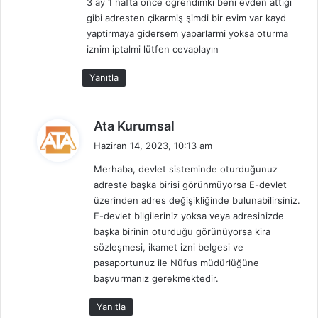
3 ay 1 hafta önce ogrendimki beni evden attığı
i
gibi adresten çikarmiş şimdi bir evim var kayd
:
yaptirmaya gidersem yaparlarmi yoksa oturma
iznim iptalmi lütfen cevaplayın
Yanıtla
d
Ata Kurumsal
e
Haziran 14, 2023, 10:13 am
d
Merhaba, devlet sisteminde oturduğunuz
i
adreste başka birisi görünmüyorsa E-devlet
k
üzerinden adres değişikliğinde bulunabilirsiniz.
i
E-devlet bilgileriniz yoksa veya adresinizde
:
başka birinin oturduğu görünüyorsa kira
sözleşmesi, ikamet izni belgesi ve
pasaportunuz ile Nüfus müdürlüğüne
başvurmanız gerekmektedir.
Yanıtla