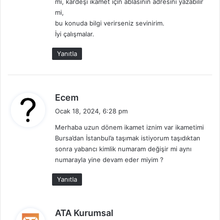
mi, kardeşi ikamet için ablasının adresini yazabilir
:
mi,
bu konuda bilgi verirseniz sevinirim.
İyi çalışmalar.
Yanıtla
d
Ecem
e
Ocak 18, 2024, 6:28 pm
d
Merhaba uzun dönem ikamet iznim var ikametimi
i
Bursa’dan İstanbul’a taşımak istiyorum taşıdıktan
k
sonra yabancı kimlik numaram değişir mi aynı
i
numarayla yine devam eder miyim ?
:
Yanıtla
d
ATA Kurumsal