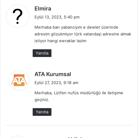
d
Elmira
e
Eylül 13, 2023, 5:40 pm
d
Merhaba ban yabancıyım e dewlet üzerinde
i
adresim gözukmiyor türk vatandaşi adresine almak
k
istiyor hangi ewraklar lazim
i
:
Yanıtla
d
ATA Kurumsal
e
Eylül 27, 2023, 9:18 am
d
Merhaba, Lütfen nufüs müdürlüğü ile iletişime
i
geçiniz.
k
i
Yanıtla
:
d