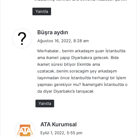
Yanıtla
d
Büşra aydın
e
Ağustos 16, 2022, 8:28 am
d
Merhabalar.. benim arkadaşım şuan İstanbul’da
i
ama ikamet yapıp Diyarbakıra gelecek. Bide
k
ikamet süresi bitiyor Ekim’de ama
i
uzatacak..benim.soracagim şey arkadaşım
:
taşınmadan önce İstanbul’da herhangi bir İşlem
yapması gerekiyor mu? İkametgahi İstanbul’da o
da diyar Diyarbakır’a tanışacak
Yanıtla
d
ATA Kurumsal
e
Eylül 1, 2022, 5:55 pm
d