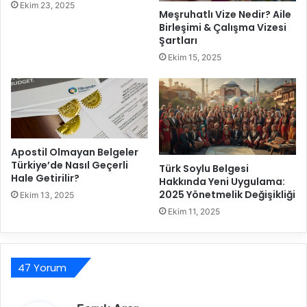
Ekim 23, 2025
B
Z
Meşruhatlı Vize Nedir? Aile
i
o
Birleşimi & Çalışma Vizesi
l
r
Şartları
m
u
Ekim 15, 2025
e
n
s
l
i
u
G
D
e
e
r
p
e
Apostil Olmayan Belgeler
r
Türkiye’de Nasıl Geçerli
k
e
Türk Soylu Belgesi
Hale Getirilir?
e
Hakkında Yeni Uygulama:
m
2025 Yönetmelik Değişikliği
n
S
Ekim 13, 2025
l
i
Ekim 11, 2025
e
g
r
o
r
47 Yorum
t
a
s
d