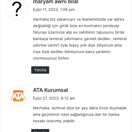
maryam awni bilal
e
Eylül 11, 2023, 1:06 pm
d
merhaba biz yabancıyız ve ikametimizde var adres
i
değişikliği için gittik bize ev kontratını yenileyip
k
faturayı üzerinize alıp ev sahibinin tapusunu birde
i
bankaya teminat yatırmanız gerekli dediler…teminat
:
yatırma varmı? öyle bişey yok diye biliyorum ama
niye öyle dediler bilmiyorum bana yardımcı
olurmusunuz lütfen
Yanıtla
d
ATA Kurumsal
e
Eylül 27, 2023, 9:12 am
d
Merhaba, teminat diye bir şey daha önce duymadık
i
ama geçiminizi nasıl sağladığınıza dair bir banka
k
hesabı istenmiş olabilir.
i
: