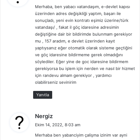
d
Merhaba, ben yabacı vatandaşım, e-devlet kapısı
i
üzerinden adres değişikliği yaptım, başarı ile
k
sonuçladı, yeni evin kontratı eşimiz üzerine/türk
i
vatandaşı/ , fakat il göç idaresine adresimin
:
değiştiğine dair bir bildirimde bulunmam gerekiyor
mu , 157 aradım, e devlet üzerinden kayıt
yaptıysanız eğer otomatik olarak sisteme geçtiğini
ve göç idaresine bildirmeme gerek olmadığını
söylediler. Eğer yine de goc idaresine bildirmem
gerekiyorsa bu işlem için nerden ve nasıl bir hizmet
için randevu almam gerekiyor , yardımcı
olabilirseniz sevinirim
Yanıtla
d
Nergiz
e
Ekim 14, 2022, 8:03 am
d
Merhaba ben yabanciyim çalişma izinim var ayni
i