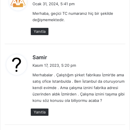
e
Ocak 31, 2024, 5:41 pm
d
Merhaba, geçici TC numaranız hiç bir şekilde
i
değişmemektedir.
k
i
Yanıtla
:
d
Samir
e
Kasım 17, 2023, 5:20 pm
d
Merhabalar . Çalıştığım şirket fabrikası İzmir’de ama
i
satış ofice Istanbulda . Ben İstanbul da oturuyorum
k
kendi evimde . Ama çalışma iznini fabrika adresi
i
üzerinden aldık İzmirden . Çalışma iznini taşıma gibi
:
konu söz konusu ola biliyormu acaba ?
Yanıtla