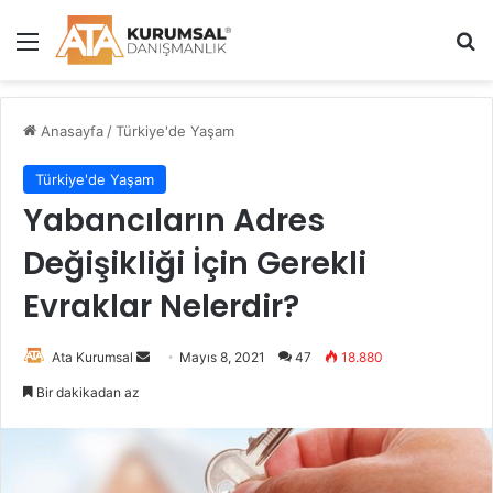
Menü
A
Anasayfa
/
Türkiye'de Yaşam
Türkiye'de Yaşam
Yabancıların Adres
Değişikliği İçin Gerekli
Evraklar Nelerdir?
Ata Kurumsal
B
Mayıs 8, 2021
47
18.880
i
Bir dakikadan az
r
e
-
p