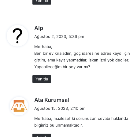
Yanıtla
d
Alp
e
Ağustos 2, 2023, 5:36 pm
d
Merhaba,
i
Ben bir ev kiraladım, göç idaresine adres kaydı için
k
gittim, ama kayıt yapmadılar, iskan izni yok dediler.
i
Yapabileceğim bir şey var mı?
:
Yanıtla
d
Ata Kurumsal
e
Ağustos 15, 2023, 2:10 pm
d
Merhaba, maalesef ki sorunuzun cevabı hakkında
i
bilgimiz bulunmamaktadır.
k
i