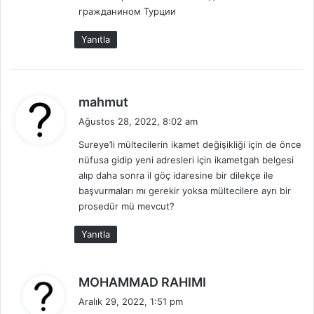
гражданином Турции
Yanıtla
d
mahmut
e
Ağustos 28, 2022, 8:02 am
d
Sureye’li mültecilerin ikamet değişikliği için de önce
i
nüfusa gidip yeni adresleri için ikametgah belgesi
k
alıp daha sonra il göç idaresine bir dilekçe ile
i
başvurmaları mı gerekir yoksa mültecilere ayrı bir
:
prosedür mü mevcut?
Yanıtla
d
MOHAMMAD RAHIMI
e
Aralık 29, 2022, 1:51 pm
d