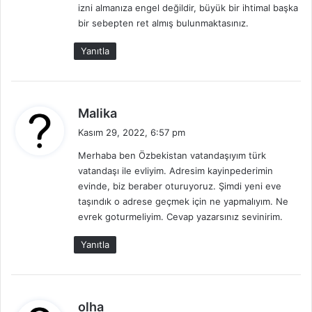
izni almanıza engel değildir, büyük bir ihtimal başka
k
bir sebepten ret almış bulunmaktasınız.
i
:
Yanıtla
d
Malika
e
Kasım 29, 2022, 6:57 pm
d
Merhaba ben Özbekistan vatandaşıyım türk
i
vatandaşı ile evliyim. Adresim kayinpederimin
k
evinde, biz beraber oturuyoruz. Şimdi yeni eve
i
taşındık o adrese geçmek için ne yapmalıyım. Ne
:
evrek goturmeliyim. Cevap yazarsınız sevinirim.
Yanıtla
d
olha