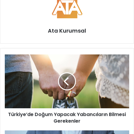
Ata Kurumsal
T
ü
r
k
i
y
e
’
d
Türkiye’de Doğum Yapacak Yabancıların Bilmesi
e
Gerekenler
D
o
ğ
Y