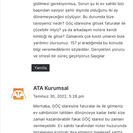
gidilmesi gerekiyormuş. Sorun şu ki ev sahibi bizi
başından savıyor şehir dışında olduğunu iki ay
dönemeyeceğini söylüyor. Bu durumda bize
tavsiyeniz nedir? Göç idaresine gitsek faturalar ile
çözebilir miyiz? ya da arkadaşım notere kendi
kimliüği ile gitse? Zamanımı çok kısıtlı umarım bize
yardımcı olursunuz. 157 yi aradığımda bu konuda
bilgi veremediklerini söylediler. Gerçekten yorucu
ve stresli bir süreç geçiriyoruz.Saygılar
Yanıtla
d
ATA Kurumsal
e
Temmuz 30, 2022, 5:28 pm
d
Merhaba, GÖÇ idaresine faturalar ile ile gitmeniz
i
ev sahibinizin tatilden dönünceye kadar belki size
k
zaman kazandırabilir fakat GÖÇ idaresi bu zamanı
i
vermeyebilir. Ev sahibi tarafından noter huzurunda
:
imzalanmış kontratı ibra etmeniz maalesef şarttır.