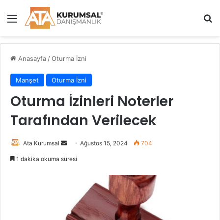
Menü
Ar
Anasayfa
/
Oturma İzni
Manşet
Oturma İzni
Oturma İzinleri Noterler
Tarafından Verilecek
Bir
Ata Kurumsal
Ağustos 15, 2024
704
e-
1 dakika okuma süresi
posta
göndermek