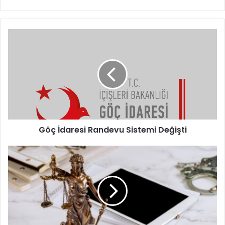
Göç
İdaresi
Randevu
Sistemi
Değişti
Göç İdaresi Randevu Sistemi Değişti
Yabancıların
Çalışma
İzni
Yönetmeliğinde
1
Ekim
2024
Değişiklikleri