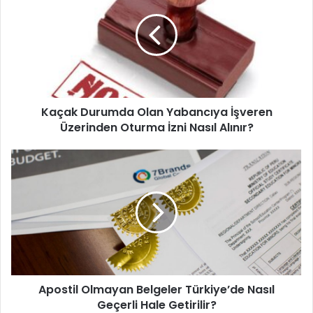
Olan
Yabancıya
İşveren
Üzerinden
Oturma
İzni
Nasıl
Kaçak Durumda Olan Yabancıya İşveren
Alınır?
Üzerinden Oturma İzni Nasıl Alınır?
Apostil
Olmayan
Belgeler
Türkiye’de
Nasıl
Geçerli
Hale
Getirilir?
Apostil Olmayan Belgeler Türkiye’de Nasıl
Geçerli Hale Getirilir?