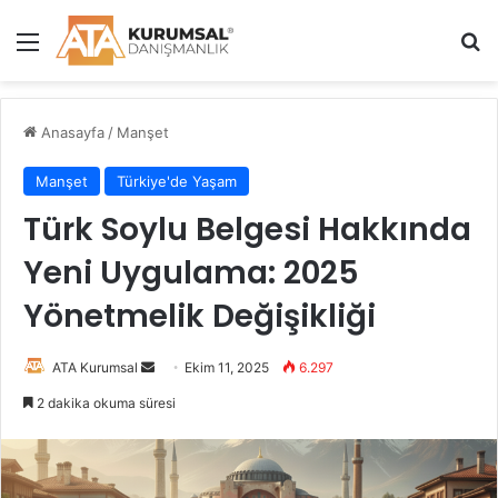
Menü
Ar
Anasayfa
/
Manşet
Manşet
Türkiye'de Yaşam
Türk Soylu Belgesi Hakkında
Yeni Uygulama: 2025
Yönetmelik Değişikliği
Bir
ATA Kurumsal
Ekim 11, 2025
6.297
e-
2 dakika okuma süresi
posta
göndermek