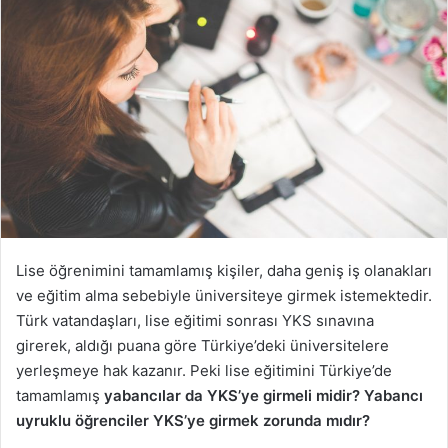
o
s
t
a
g
ö
n
d
e
r
m
Lise öğrenimini tamamlamış kişiler, daha geniş iş olanakları
e
ve eğitim alma sebebiyle üniversiteye girmek istemektedir.
k
Türk vatandaşları, lise eğitimi sonrası YKS sınavına
girerek, aldığı puana göre Türkiye’deki üniversitelere
yerleşmeye hak kazanır. Peki lise eğitimini Türkiye’de
tamamlamış
yabancılar da YKS’ye girmeli midir?
Yabancı
uyruklu öğrenciler YKS’ye girmek zorunda mıdır?