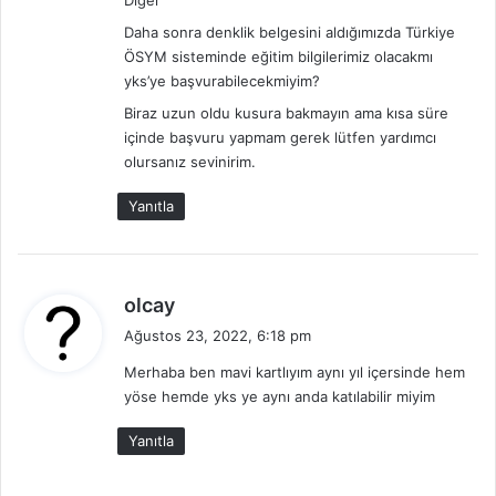
Diğer
Daha sonra denklik belgesini aldığımızda Türkiye
ÖSYM sisteminde eğitim bilgilerimiz olacakmı
yks’ye başvurabilecekmiyim?
Biraz uzun oldu kusura bakmayın ama kısa süre
içinde başvuru yapmam gerek lütfen yardımcı
olursanız sevinirim.
Yanıtla
d
olcay
e
Ağustos 23, 2022, 6:18 pm
d
Merhaba ben mavi kartlıyım aynı yıl içersinde hem
i
yöse hemde yks ye aynı anda katılabilir miyim
k
i
Yanıtla
: