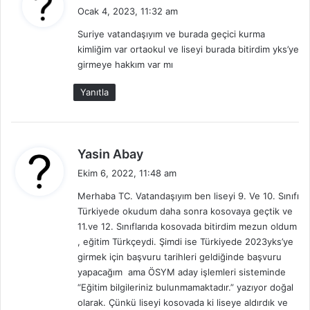
e
Ocak 4, 2023, 11:32 am
d
Suriye vatandaşıyım ve burada geçici kurma
i
kimliğim var ortaokul ve liseyi burada bitirdim yks’ye
k
girmeye hakkım var mı
i
:
Yanıtla
d
Yasin Abay
e
Ekim 6, 2022, 11:48 am
d
Merhaba TC. Vatandaşıyım ben liseyi 9. Ve 10. Sınıfı
i
Türkiyede okudum daha sonra kosovaya geçtik ve
k
11.ve 12. Sınıflarıda kosovada bitirdim mezun oldum
i
, eğitim Türkçeydi. Şimdi ise Türkiyede 2023yks’ye
:
girmek için başvuru tarihleri geldiğinde başvuru
yapacağım ama ÖSYM aday işlemleri sisteminde
“Eğitim bilgileriniz bulunmamaktadır.” yazıyor doğal
olarak. Çünkü liseyi kosovada ki liseye aldırdık ve