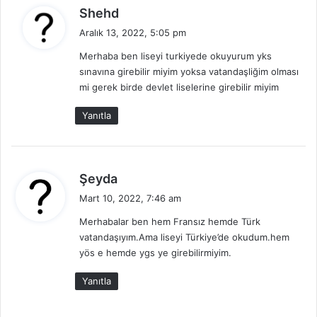
d
Shehd
e
Aralık 13, 2022, 5:05 pm
d
Merhaba ben liseyi turkiyede okuyurum yks
i
sınavına girebilir miyim yoksa vatandaşliğim olması
k
mi gerek birde devlet liselerine girebilir miyim
i
:
Yanıtla
d
Şeyda
e
Mart 10, 2022, 7:46 am
d
Merhabalar ben hem Fransız hemde Türk
i
vatandaşıyım.Ama liseyi Türkiye’de okudum.hem
k
yös e hemde ygs ye girebilirmiyim.
i
:
Yanıtla