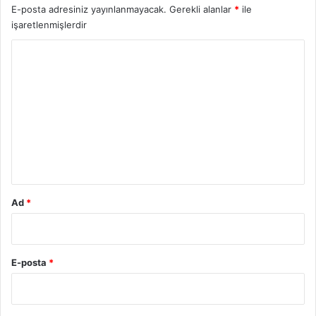
E-posta adresiniz yayınlanmayacak.
Gerekli alanlar
*
ile
işaretlenmişlerdir
Y
o
r
u
m
*
Ad
*
E-posta
*