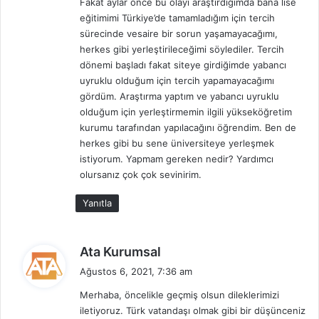
Fakat aylar önce bu olayı araştırdığımda bana lise
k
eğitimimi Türkiye’de tamamladığım için tercih
i
sürecinde vesaire bir sorun yaşamayacağımı,
:
herkes gibi yerleştirileceğimi söylediler. Tercih
dönemi başladı fakat siteye girdiğimde yabancı
uyruklu olduğum için tercih yapamayacağımı
gördüm. Araştırma yaptım ve yabancı uyruklu
olduğum için yerleştirmemin ilgili yükseköğretim
kurumu tarafından yapılacağını öğrendim. Ben de
herkes gibi bu sene üniversiteye yerleşmek
istiyorum. Yapmam gereken nedir? Yardımcı
olursanız çok çok sevinirim.
Yanıtla
d
Ata Kurumsal
e
Ağustos 6, 2021, 7:36 am
d
Merhaba, öncelikle geçmiş olsun dileklerimizi
i
iletiyoruz. Türk vatandaşı olmak gibi bir düşünceniz
k