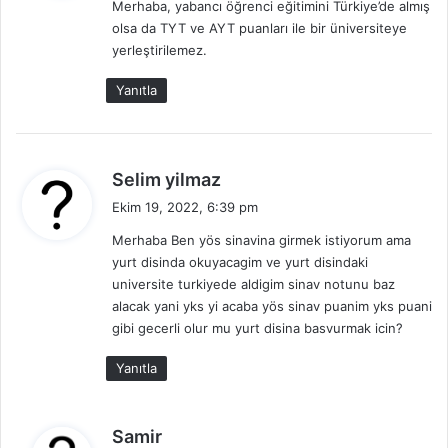
Merhaba, yabancı öğrenci eğitimini Türkiye’de almış
i
olsa da TYT ve AYT puanları ile bir üniversiteye
k
yerleştirilemez.
i
:
Yanıtla
d
Selim yilmaz
e
Ekim 19, 2022, 6:39 pm
d
Merhaba Ben yös sinavina girmek istiyorum ama
i
yurt disinda okuyacagim ve yurt disindaki
k
universite turkiyede aldigim sinav notunu baz
i
alacak yani yks yi acaba yös sinav puanim yks puani
:
gibi gecerli olur mu yurt disina basvurmak icin?
Yanıtla
d
Samir