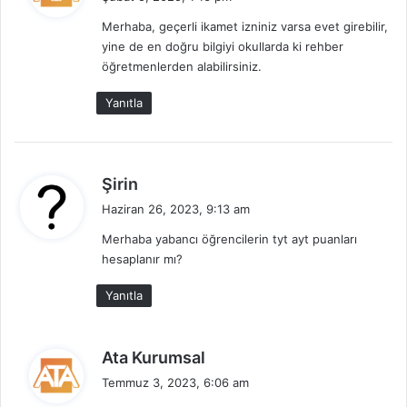
d
Merhaba, geçerli ikamet izniniz varsa evet girebilir,
i
yine de en doğru bilgiyi okullarda ki rehber
k
öğretmenlerden alabilirsiniz.
i
:
Yanıtla
d
Şirin
e
Haziran 26, 2023, 9:13 am
d
Merhaba yabancı öğrencilerin tyt ayt puanları
i
hesaplanır mı?
k
i
Yanıtla
:
d
Ata Kurumsal
e
Temmuz 3, 2023, 6:06 am
d