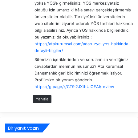
yoksa YÖS’e girmelisiniz. YÖS merkeziyetsiz
i
olduğu için umarız ki hâla sınavı gerçekleştirmemiş
:
üniversiteler olabilir. Türkiye’deki üniversitelerin
web sitelerini ziyaret ederek YÖS tarihleri hakkında
bilgi alabilirsiniz. Ayrıca YÖS hakkında bilgilendirici
bu yazımızı da okuyabilirsiniz :
https://atakurumsal.com/adan-zye-yos-hakkinda-
detayli-bilgiler/
Sitemizin içeriklerinden ve sorularınıza verdiğimiz
cevaplardan memnun musunuz? Ata Kurumsal
Danışmanlık geri bildiriminizi öğrenmek istiyor.
Profilimize bir yorum gönderin.
https://g.page/r/CT9i2JXthUlOEAI/review
Yanıtla
Bir yanıt yazın