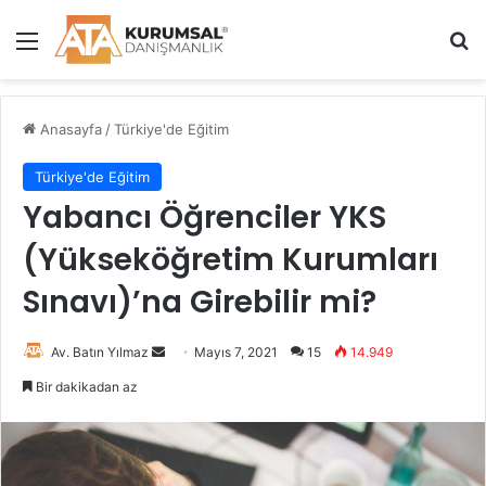
Menü
A
Anasayfa
/
Türkiye'de Eğitim
Türkiye'de Eğitim
Yabancı Öğrenciler YKS
(Yükseköğretim Kurumları
Sınavı)’na Girebilir mi?
Av. Batın Yılmaz
B
Mayıs 7, 2021
15
14.949
i
Bir dakikadan az
r
e
-
p