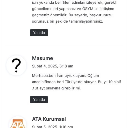
için yukarıda belirtilen adımları izleyerek, gerekli
güncellemeleri yapmanız ve ÖSYM ile iletişime
geçmeniz önemlidir. Bu sayede, başvurunuzu
sorunsuz bir şekilde tamamlayabilirsiniz.
Yanıtla
d
Masume
e
Şubat 4, 2025, 6:18 am
d
Merhaba.ben İran uyrukluyum. Oğlum
i
anadinifindan beri Türkiye’de okuyor. Bu yıl 10.sinif
k
.tut ayt sınavına girebilir mi.
i
:
Yanıtla
d
ATA Kurumsal
e
Şubat 5, 2025, 1:16 pm