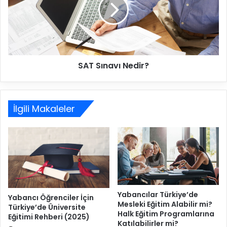
e
S
r
ı
N
n
a
a
s
v
ı
ı
l
SAT Sınavı Nedir?
N
T
e
r
d
a
i
n
İlgili Makaleler
r
s
?
k
r
i
p
t
B
e
Yabancılar Türkiye’de
Yabancı Öğrenciler İçin
l
Mesleki Eğitim Alabilir mi?
Türkiye’de Üniversite
Halk Eğitim Programlarına
g
Eğitimi Rehberi (2025)
Katılabilirler mi?
e