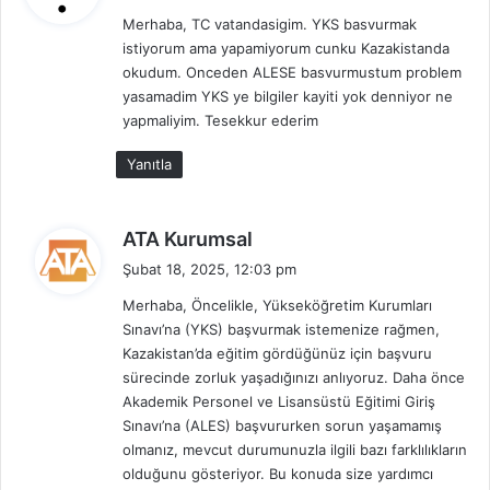
d
Merhaba, TC vatandasigim. YKS basvurmak
i
istiyorum ama yapamiyorum cunku Kazakistanda
k
okudum. Onceden ALESE basvurmustum problem
i
yasamadim YKS ye bilgiler kayiti yok denniyor ne
:
yapmaliyim. Tesekkur ederim
Yanıtla
d
ATA Kurumsal
e
Şubat 18, 2025, 12:03 pm
d
Merhaba, Öncelikle, Yükseköğretim Kurumları
i
Sınavı’na (YKS) başvurmak istemenize rağmen,
k
Kazakistan’da eğitim gördüğünüz için başvuru
i
sürecinde zorluk yaşadığınızı anlıyoruz. Daha önce
:
Akademik Personel ve Lisansüstü Eğitimi Giriş
Sınavı’na (ALES) başvururken sorun yaşamamış
olmanız, mevcut durumunuzla ilgili bazı farklılıkların
olduğunu gösteriyor. Bu konuda size yardımcı