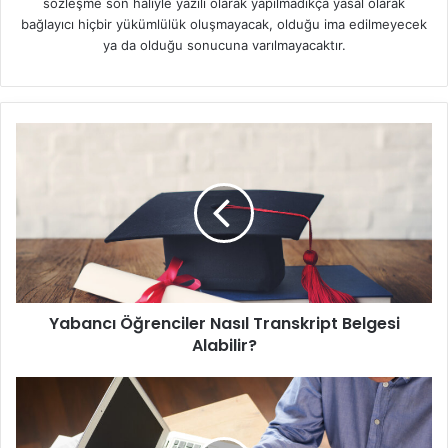
sözleşme son haliyle yazılı olarak yapılmadıkça yasal olarak
bağlayıcı hiçbir yükümlülük oluşmayacak, olduğu ima edilmeyecek
ya da olduğu sonucuna varılmayacaktır.
Y
a
b
a
n
c
ı
Ö
ğ
Yabancı Öğrenciler Nasıl Transkript Belgesi
r
Alabilir?
e
n
c
S
i
A
l
T