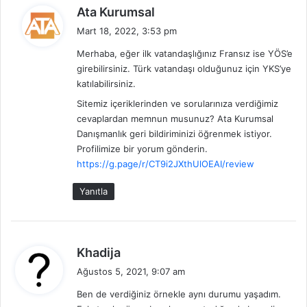
d
Ata Kurumsal
e
Mart 18, 2022, 3:53 pm
d
Merhaba, eğer ilk vatandaşlığınız Fransız ise YÖS’e
i
girebilirsiniz. Türk vatandaşı olduğunuz için YKS’ye
k
katılabilirsiniz.
i
Sitemiz içeriklerinden ve sorularınıza verdiğimiz
:
cevaplardan memnun musunuz? Ata Kurumsal
Danışmanlık geri bildiriminizi öğrenmek istiyor.
Profilimize bir yorum gönderin.
https://g.page/r/CT9i2JXthUlOEAI/review
Yanıtla
d
Khadija
e
Ağustos 5, 2021, 9:07 am
d
Ben de verdiğiniz örnekle aynı durumu yaşadım.
i