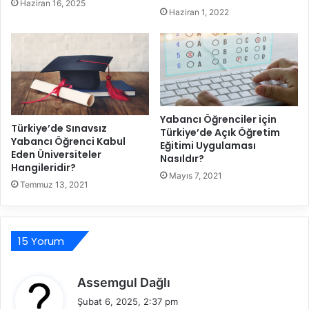
Haziran 16, 2025
s
Haziran 1, 2022
i
A
l
a
b
i
l
Yabancı Öğrenciler için
i
Türkiye’de Sınavsız
Türkiye’de Açık Öğretim
r
Yabancı Öğrenci Kabul
Eğitimi Uygulaması
Eden Üniversiteler
?
Nasıldır?
Hangileridir?
Mayıs 7, 2021
Temmuz 13, 2021
15 Yorum
d
Assemgul Dağlı
e
Şubat 6, 2025, 2:37 pm