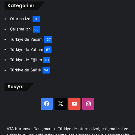
Kategoriler
Oturma İzni
70
Çalışma İzni
66
Türkiye'de Yaşam
137
Türkiye'de Yatırım
57
Türkiye'de Eğitim
48
Türkiye'de Sağlık
34
Sosyal
Facebook
X
YouTube
Instagram
ATA Kurumsal Danışmanlık, Türkiye'de oturma izni, çalışma izni ve
şirket kuruluşu hakkında yabancılara hizmet veren bir danışmanlık