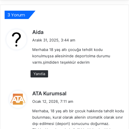
ı
a
n
r
3 Yorum
A
a
l
C
a
e
d
Aida
b
z
e
Aralık 31, 2025, 3:44 am
i
a
d
l
s
Merhaba 18 yaş altı çocuğa tehdit kodu
i
i
ı
konulmuşsa ailesininde deportolma durumu
k
r
n
varmı.şimdiden teşekkür ederim
i
m
ı
i
:
Ö
Yanıtla
?
d
e
m
d
ATA Kurumsal
e
e
d
Ocak 12, 2026, 7:11 am
d
e
Merhaba, 18 yaş altı bir çocuk hakkında tahdit kodu
i
n
bulunması, kural olarak ailenin otomatik olarak sınır
k
T
dışı edilmesi (deport) sonucunu doğurmaz.
i
e