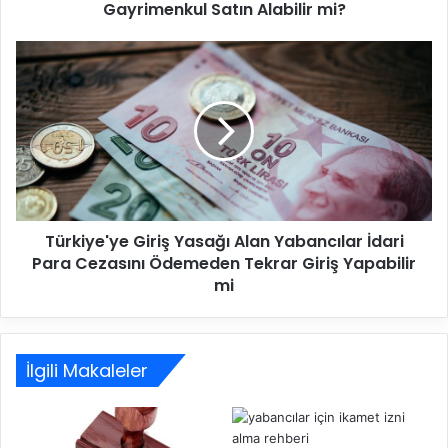
Gayrimenkul Satın Alabilir mi?
K
a
ç
T
a
ü
k
r
D
k
u
i
r
y
u
e
m
'
d
y
a
Türkiye'ye Giriş Yasağı Alan Yabancılar İdari
e
B
Para Cezasını Ödemeden Tekrar Giriş Yapabilir
G
u
i
mi
l
r
u
i
n
ş
a
Y
İlgili Makaleler
n
a
Y
s
a
a