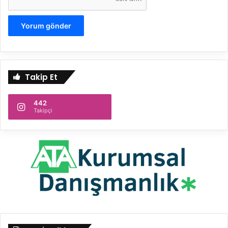
Takip Et
442
Takipçi