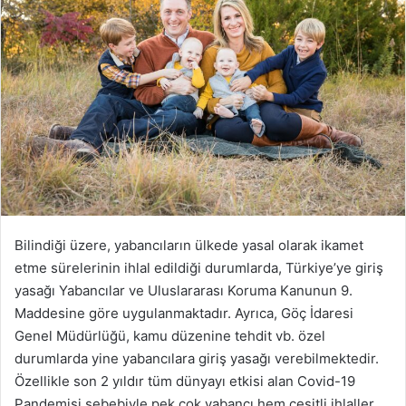
o
s
t
a
g
ö
n
d
e
r
m
Bilindiği üzere, yabancıların ülkede yasal olarak ikamet
e
etme sürelerinin ihlal edildiği durumlarda, Türkiye’ye giriş
k
yasağı Yabancılar ve Uluslararası Koruma Kanunun 9.
Maddesine göre uygulanmaktadır. Ayrıca, Göç İdaresi
Genel Müdürlüğü, kamu düzenine tehdit vb. özel
durumlarda yine yabancılara giriş yasağı verebilmektedir.
Özellikle son 2 yıldır tüm dünyayı etkisi alan Covid-19
Pandemisi sebebiyle pek çok yabancı hem çeşitli ihlaller