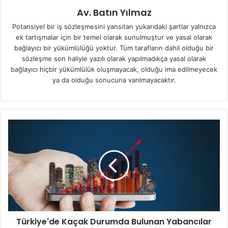
Av. Batın Yılmaz
Potansiyel bir iş sözleşmesini yansıtan yukarıdaki şartlar yalnızca
ek tartışmalar için bir temel olarak sunulmuştur ve yasal olarak
bağlayıcı bir yükümlülüğü yoktur. Tüm tarafların dahil olduğu bir
sözleşme son haliyle yazılı olarak yapılmadıkça yasal olarak
bağlayıcı hiçbir yükümlülük oluşmayacak, olduğu ima edilmeyecek
ya da olduğu sonucuna varılmayacaktır.
T
ü
r
k
i
y
e
'
d
Türkiye'de Kaçak Durumda Bulunan Yabancılar
e