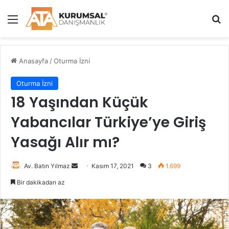
Menü
A
Anasayfa
/
Oturma İzni
Oturma İzni
18 Yaşından Küçük
Yabancılar Türkiye’ye Giriş
Yasağı Alır mı?
Av. Batın Yılmaz
B
Kasım 17, 2021
3
1.699
i
Bir dakikadan az
r
e
-
p