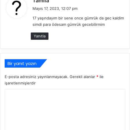
Tamila
e
Mayıs 17, 2023, 12:07 pm
d
17 yaşındayım bir sene once gümrük da gec kaldim
i
simdi para ödesam gümrük gecebilirmim
k
i
Yanıtla
:
Bir yanıt yazın
E-posta adresiniz yayınlanmayacak.
Gerekli alanlar
*
ile
işaretlenmişlerdir
Y
o
r
u
m