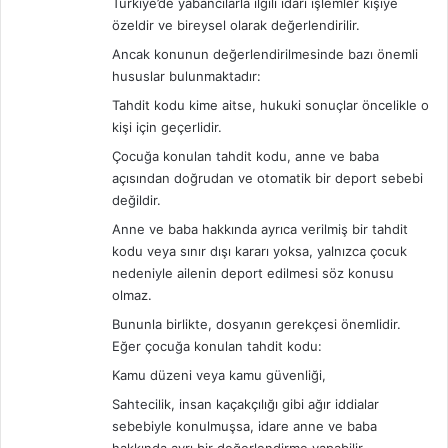
Türkiye’de yabancılarla ilgili idari işlemler kişiye
k
:
özeldir ve bireysel olarak değerlendirilir.
r
a
Ancak konunun değerlendirilmesinde bazı önemli
r
hususlar bulunmaktadır:
G
Tahdit kodu kime aitse, hukuki sonuçlar öncelikle o
i
kişi için geçerlidir.
r
i
Çocuğa konulan tahdit kodu, anne ve baba
ş
açısından doğrudan ve otomatik bir deport sebebi
Y
değildir.
a
Anne ve baba hakkında ayrıca verilmiş bir tahdit
p
kodu veya sınır dışı kararı yoksa, yalnızca çocuk
a
nedeniyle ailenin deport edilmesi söz konusu
b
olmaz.
i
l
Bununla birlikte, dosyanın gerekçesi önemlidir.
i
Eğer çocuğa konulan tahdit kodu:
r
Kamu düzeni veya kamu güvenliği,
m
Sahtecilik, insan kaçakçılığı gibi ağır iddialar
i
sebebiyle konulmuşsa, idare anne ve baba