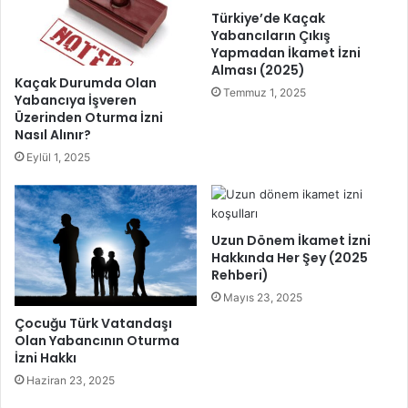
b
ğ
Türkiye’de Kaçak
a
ı
Yabancıların Çıkış
n
A
Yapmadan İkamet İzni
c
l
Alması (2025)
ı
a
Kaçak Durumda Olan
Temmuz 1, 2025
l
n
Yabancıya İşveren
a
Üzerinden Oturma İzni
Y
Nasıl Alınır?
r
a
G
b
Eylül 1, 2025
a
a
y
n
r
c
i
ı
Uzun Dönem İkamet İzni
m
l
Hakkında Her Şey (2025
e
a
Rehberi)
n
r
Mayıs 23, 2025
k
İ
Çocuğu Türk Vatandaşı
u
d
Olan Yabancının Oturma
l
a
İzni Hakkı
S
r
Haziran 23, 2025
a
i
t
P