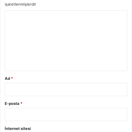
işaretlenmişlerdir
Y
o
r
u
m
*
Ad
*
E-posta
*
İnternet sitesi