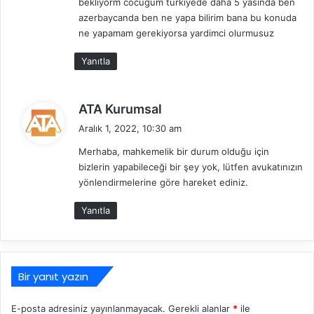
bekliyorm cocugum turkiyede daha 5 yasinda ben
:
azerbaycanda ben ne yapa bilirim bana bu konuda
ne yapamam gerekiyorsa yardimci olurmusuz
Yanıtla
d
ATA Kurumsal
e
Aralık 1, 2022, 10:30 am
d
Merhaba, mahkemelik bir durum olduğu için
i
bizlerin yapabileceği bir şey yok, lütfen avukatınızın
k
yönlendirmelerine göre hareket ediniz.
i
:
Yanıtla
Bir yanıt yazın
E-posta adresiniz yayınlanmayacak.
Gerekli alanlar
*
ile