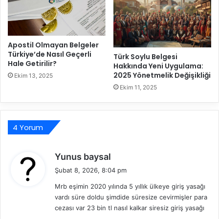
B
y
e
e
l
'
g
d
e
Apostil Olmayan Belgeler
e
Türkiye’de Nasıl Geçerli
l
N
Türk Soylu Belgesi
Hale Getirilir?
e
Hakkında Yeni Uygulama:
a
2025 Yönetmelik Değişikliği
r
s
Ekim 13, 2025
N
ı
Ekim 11, 2025
e
l
l
Ş
e
u
r
4 Yorum
b
d
e
i
A
d
Yunus baysal
r
ç
e
?
a
Şubat 8, 2026, 8:04 pm
d
b
Mrb eşimin 2020 yılında 5 yıllık ülkeye giriş yasağı
i
i
vardı süre doldu şimdide süresize cevirmişler para
l
k
cezası var 23 bin tl nasıl kalkar siresiz giriş yasağı
i
i