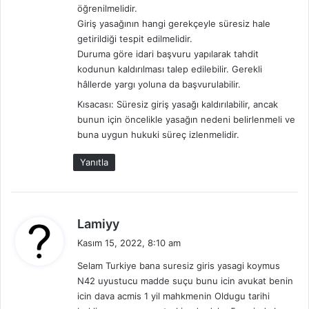
öğrenilmelidir.
Giriş yasağının hangi gerekçeyle süresiz hale
getirildiği tespit edilmelidir.
Duruma göre idari başvuru yapılarak tahdit
kodunun kaldırılması talep edilebilir. Gerekli
hâllerde yargı yoluna da başvurulabilir.
Kısacası: Süresiz giriş yasağı kaldırılabilir, ancak
bunun için öncelikle yasağın nedeni belirlenmeli ve
buna uygun hukuki süreç izlenmelidir.
Yanıtla
d
Lamiyy
e
Kasım 15, 2022, 8:10 am
d
Selam Turkiye bana suresiz giris yasagi koymus
i
N42 uyustucu madde suçu bunu icin avukat benin
k
icin dava acmis 1 yil mahkmenin Oldugu tarihi
i