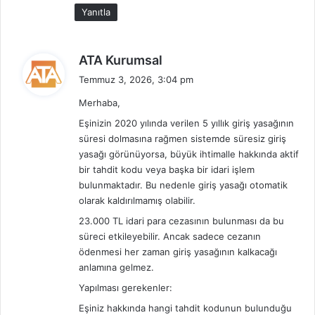
r
:
Yanıtla
?
d
ATA Kurumsal
e
Temmuz 3, 2026, 3:04 pm
d
Merhaba,
i
k
Eşinizin 2020 yılında verilen 5 yıllık giriş yasağının
i
süresi dolmasına rağmen sistemde süresiz giriş
yasağı görünüyorsa, büyük ihtimalle hakkında aktif
:
bir tahdit kodu veya başka bir idari işlem
bulunmaktadır. Bu nedenle giriş yasağı otomatik
olarak kaldırılmamış olabilir.
23.000 TL idari para cezasının bulunması da bu
süreci etkileyebilir. Ancak sadece cezanın
ödenmesi her zaman giriş yasağının kalkacağı
anlamına gelmez.
Yapılması gerekenler:
Eşiniz hakkında hangi tahdit kodunun bulunduğu