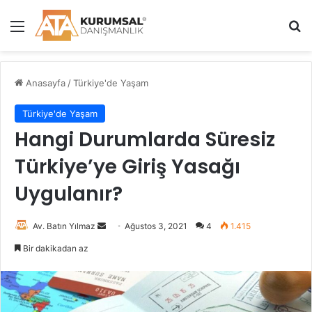
Menü
A
Anasayfa
/
Türkiye'de Yaşam
Türkiye'de Yaşam
Hangi Durumlarda Süresiz
Türkiye’ye Giriş Yasağı
Uygulanır?
Av. Batın Yılmaz
B
Ağustos 3, 2021
4
1.415
i
Bir dakikadan az
r
e
-
p