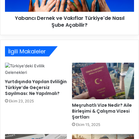
t
D
i
e
r
Yabancı Dernek ve Vakıflar Türkiye'de Nasıl
r
i
Şube Açabilir?
n
l
e
e
k
b
v
i
İlgili Makaleler
e
l
V
i
a
r
k
m
ı
Yurtdışında Yapılan Evliliğin
i
f
Türkiye’de Geçersiz
?
l
Sayılması: Ne Yapılmalı?
G
a
Ekim 23, 2025
e
r
Meşruhatlı Vize Nedir? Aile
r
T
Birleşimi & Çalışma Vizesi
e
ü
Şartları
k
r
Ekim 15, 2025
e
k
n
i