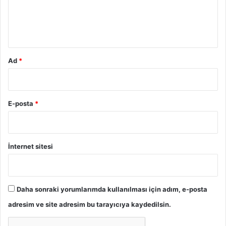
m
*
Ad
*
E-posta
*
İnternet sitesi
Daha sonraki yorumlarımda kullanılması için adım, e-posta
adresim ve site adresim bu tarayıcıya kaydedilsin.