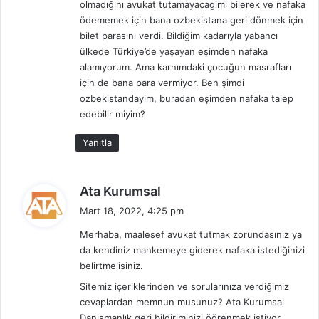
olmadığını avukat tutamayacagimi bilerek ve nafaka
ödememek için bana ozbekistana geri dönmek için
bilet parasını verdi. Bildiğim kadarıyla yabancı
ülkede Türkiye’de yaşayan eşimden nafaka
alamıyorum. Ama karnımdaki çocuğun masrafları
için de bana para vermiyor. Ben şimdi
ozbekistandayim, buradan eşimden nafaka talep
edebilir miyim?
Yanıtla
d
Ata Kurumsal
e
Mart 18, 2022, 4:25 pm
d
Merhaba, maalesef avukat tutmak zorundasınız ya
i
da kendiniz mahkemeye giderek nafaka istediğinizi
k
belirtmelisiniz.
i
Sitemiz içeriklerinden ve sorularınıza verdiğimiz
:
cevaplardan memnun musunuz? Ata Kurumsal
Danışmanlık geri bildiriminizi öğrenmek istiyor.