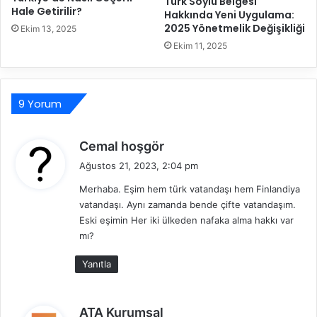
Türk Soylu Belgesi
Hale Getirilir?
ı
Hakkında Yeni Uygulama:
H
2025 Yönetmelik Değişikliği
n
a
Ekim 13, 2025
d
k
Ekim 11, 2025
a
k
B
ı
i
n
l
9 Yorum
d
i
a
n
B
d
Cemal hoşgör
m
i
e
e
l
Ağustos 21, 2023, 2:04 pm
d
s
i
Merhaba. Eşim hem türk vatandaşı hem Finlandiya
i
i
n
vatandaşı. Aynı zamanda bende çifte vatandaşım.
G
m
k
Eski eşimin Her iki ülkeden nafaka alma hakkı var
e
e
i
r
mı?
s
:
e
i
Yanıtla
k
G
e
e
n
r
d
l
ATA Kurumsal
e