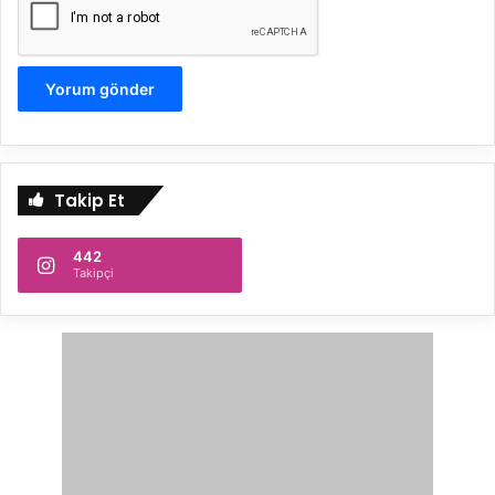
Takip Et
442
Takipçi