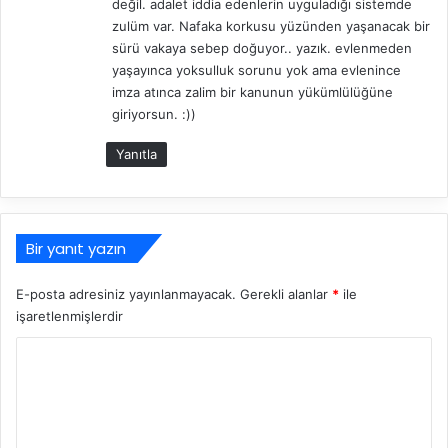
değil. adalet iddia edenlerin uyguladığı sistemde
zulüm var. Nafaka korkusu yüzünden yaşanacak bir
sürü vakaya sebep doğuyor.. yazık. evlenmeden
yaşayınca yoksulluk sorunu yok ama evlenince
imza atınca zalim bir kanunun yükümlülüğüne
giriyorsun. :))
Yanıtla
Bir yanıt yazın
E-posta adresiniz yayınlanmayacak.
Gerekli alanlar
*
ile
işaretlenmişlerdir
Y
o
r
u