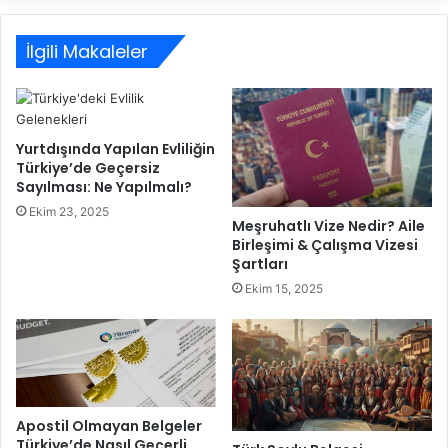
V
T
e
ü
r
İlgili Makaleler
r
g
k
i
i
s
y
i
e
Yurtdışında Yapılan Evliliğin
Y
’
Türkiye’de Geçersiz
ü
d
Sayılması: Ne Yapılmalı?
k
e
Ekim 23, 2025
ü
Y
Meşruhatlı Vize Nedir? Aile
m
a
Birleşimi & Çalışma Vizesi
l
r
Şartları
ü
g
Ekim 15, 2025
l
ı
ü
l
ğ
a
ü
n
H
m
a
a
k
Apostil Olmayan Belgeler
s
Türkiye’de Nasıl Geçerli
k
ı