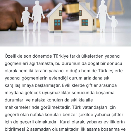
o
s
t
a
g
ö
n
d
Özellikle son dönemde Türkiye farklı ülkelerden yabancı
e
göçmenleri ağırlamakta, bu durumun da doğal bir sonucu
r
olarak hem iki tarafın yabancı olduğu hem de Türk eşlerle
m
yabancı göçmenlerin evlendiği durumlarla daha sık
e
karşılaşılmaya başlanmıştır. Evliliklerde çiftler arasında
k
meydana gelecek uyuşmazlıklar sonucunda boşanma
durumları ve nafaka konuları da sıklıkla aile
mahkemelerinde görülmektedir. Türk vatandaşları için
geçerli olan nafaka konuları benzer şekilde yabancı çiftler
için de geçerli olmaktadır. Kural olarak, yabancı evliliklerin
bitirilmesi 2 aşamadan oluşmaktadır. İlk aşama boşanma ve