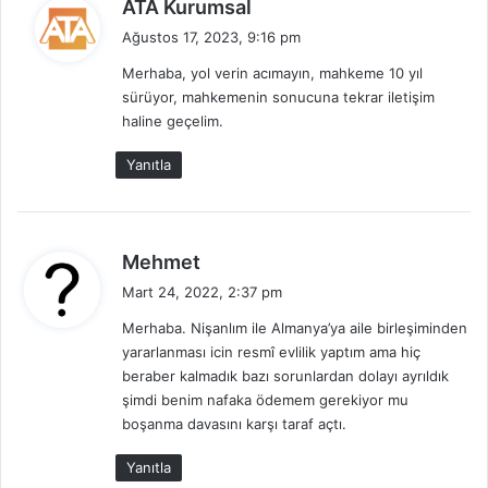
d
ATA Kurumsal
e
Ağustos 17, 2023, 9:16 pm
d
Merhaba, yol verin acımayın, mahkeme 10 yıl
i
sürüyor, mahkemenin sonucuna tekrar iletişim
k
haline geçelim.
i
:
Yanıtla
d
Mehmet
e
Mart 24, 2022, 2:37 pm
d
Merhaba. Nişanlım ile Almanya’ya aile birleşiminden
i
yararlanması icin resmî evlilik yaptım ama hiç
k
beraber kalmadık bazı sorunlardan dolayı ayrıldık
i
şimdi benim nafaka ödemem gerekiyor mu
:
boşanma davasını karşı taraf açtı.
Yanıtla