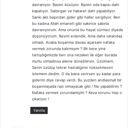
davranıyor. Bazen küsüyor. Bazen oda kapısı dahi
kapatıyor. Saldırgan ve hakaret dahi yapabiliyor.
Sanki aklı başından gider gibi haller sergiliyor. Ben
bu kadına Allah emaneti gibi sakince sabırla
davranıyorum. Ama onunla bu hayat sürmez diyede
düşünüyorum. Resmi evlendik. Ama daha vatandaş
olmadı. Acaba boşanma davası açarsam nafaka
vermek zorunda kalırmıyım ? Bir kere yine
tartışdığımizda ben ona nezaket ile eğer burada
mutlu olmadinsa ailene donebilirsin. Üzülmem.
Senin üzülüp tekrar hastaligınin nüksetmesini
istemem dedim. O da bana verirsen şu kadar para
giderim diye cevap verdi. Bu yuzden andlasmali bir
boşanmayada razı olmayacak gibi ! Ne yapabilirim ?
Nafaka vermek zorundamiyim ? Keza sorunu hep o
çıkariyor !
Yanıtla