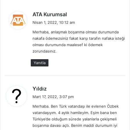
d
ATA Kurumsal
e
Nisan 1, 2022, 10:12 am
d
Merhaba, anlaşmalı boşanma olması durumunda
i
nakafa ödemezsiniz fakat karşı tarafın nafaka isteği
k
olması durumunda maalesef ki ödemek
i
zorundasınız.
:
Yanıtla
d
Yıldız
e
Mart 17, 2022, 3:07 pm
d
Merhaba. Ben Türk vatandaşı ile evlenen Özbek
i
vatandaşıyım. 4 aylık hamileyim. Eşim bana ben
k
Türkiye’de olduğum sürede yalanlarla çekişmeli
i
boşanma davası açtı. Benim maddi durumum iyi
: