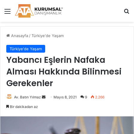
Menü
A
Anasayfa
/
Türkiye'de Yaşam
Türkiye'de Yaşam
Yabancı Eşlerin Nafaka
Alması Hakkında Bilinmesi
Gerekenler
Av. Batın Yılmaz
B
Mayıs 8, 2021
9
2.266
i
Bir dakikadan az
r
e
-
p