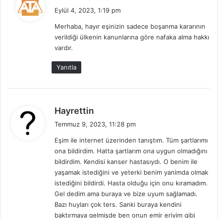
e
e
k
Eylül 4, 2023, 1:19 pm
r
e
d
Merhaba, hayır eşinizin sadece boşanma kararının
n
i
l
verildiği ülkenin kanunlarına göre nafaka alma hakkı
k
e
vardır.
i
r
:
Yanıtla
d
Hayrettin
e
Temmuz 9, 2023, 11:28 pm
d
Eşim ile internet üzerinden tanıştım. Tüm şartlarımı
i
ona bildirdim. Hatta şartlarım ona uygun olmadığını
k
bildirdim. Kendisi kanser hastasıydı. O benim ile
i
yaşamak istediğini ve yeterki benim yanimda olmak
:
istediğini bildirdi. Hasta olduğu için onu kıramadım.
Gel dedim ama buraya ve bize uyum sağlamadı.
Bazı huyları çok ters. Sanki buraya kendini
baktırmaya gelmişde ben onun emir eriyim gibi