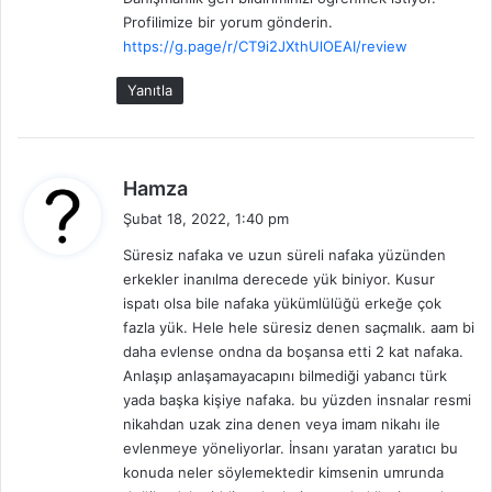
Profilimize bir yorum gönderin.
https://g.page/r/CT9i2JXthUlOEAI/review
Yanıtla
d
Hamza
e
Şubat 18, 2022, 1:40 pm
d
Süresiz nafaka ve uzun süreli nafaka yüzünden
i
erkekler inanılma derecede yük biniyor. Kusur
k
ispatı olsa bile nafaka yükümlülüğü erkeğe çok
i
fazla yük. Hele hele süresiz denen saçmalık. aam bi
:
daha evlense ondna da boşansa etti 2 kat nafaka.
Anlaşıp anlaşamayacapını bilmediği yabancı türk
yada başka kişiye nafaka. bu yüzden insnalar resmi
nikahdan uzak zina denen veya imam nikahı ile
evlenmeye yöneliyorlar. İnsanı yaratan yaratıcı bu
konuda neler söylemektedir kimsenin umrunda