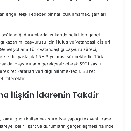
an engel teşkil edecek bir hali bulunmamak, şartları
n sağlandığı durumlarda, yukarıda belirtilen genel
lığı kazanımı başvurusu için Nüfus ve Vatandaşlık İşleri
enel yollarla Türk vatandaşlığı başvuru süreci,
se de, yaklaşık 1.5 – 3 yıl arası sürmektedir. Türk
nsa da, başvuruların gerekçesiz olarak 5901 sayılı
k ret kararları verildiği bilinmektedir. Bu ret
irtilecektir.
li̇şki̇n İdareni̇n Takdi̇r
ak, kamu gücü kullanmak suretiyle yaptığı tek yanlı irade
dareye, belirli şart ve durumların gerçekleşmesi halinde