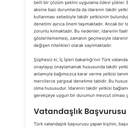
belli bir çözüm şeklini uygulama ödevi yükler.
aksine bazı durumlarda da idarenin takdir yetk
kullanması sebebiyle takdir yetkisinin bulunduğ
denetimi ayrıca önem taşımaktadır. Ancak bir ta
zorunlu kılmaktadır. Bu nedenler; idarenin faal
gösterilememesi, zamanın geçmesiyle idarenin 
değişen nitelikleri olarak sayılmaktadır.
Şüphesiz ki, İç İşleri bakanlığı’nın Türk vatan
onaylayıp onaylamamak hususunda takdir yetkis
anlamıyla bağımsızca karar verme yetkisi tanıma
mercilerce yargısal denetime tabidir. Bu husust
olma hususudur. İdarenin takdir yetkisi bağla
gerekçeye uygun bir durumun mevcut olması 
Vatandaşlık Başvurusu K
Türk vatandaşlık başvurusu yapan kişinin, ba