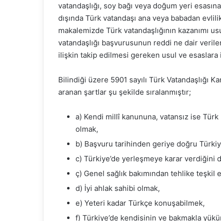
vatandaşlığı, soy bağı veya doğum yeri esasına 
dışında Türk vatandaşı ana veya babadan evlilik
makalemizde Türk vatandaşlığının kazanımı usu
vatandaşlığı başvurusunun reddi ne dair verilen
ilişkin takip edilmesi gereken usul ve esaslara 
Bilindiği üzere 5901 sayılı Türk Vatandaşlığı K
aranan şartlar şu şekilde sıralanmıştır;
a) Kendi millî kanununa, vatansız ise Tür
olmak,
b) Başvuru tarihinden geriye doğru Türkiy
c) Türkiye’de yerleşmeye karar verdiğini da
ç) Genel sağlık bakımından tehlike teşkil
d) İyi ahlak sahibi olmak,
e) Yeteri kadar Türkçe konuşabilmek,
f) Türkiye’de kendisinin ve bakmakla yük