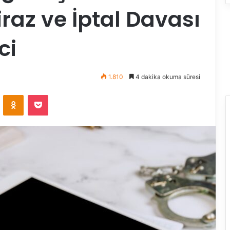
iraz ve İptal Davası
ci
1.810
4 dakika okuma süresi
VKontakte
Odnoklassniki
Pocket