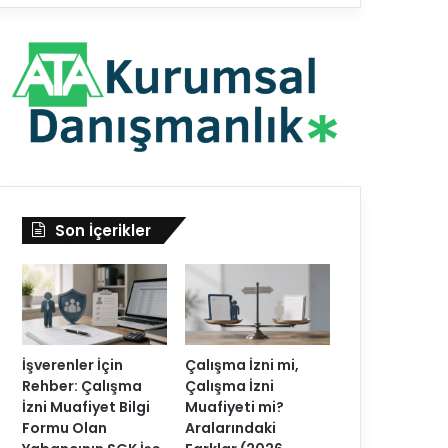
Son İçerikler
İşverenler İçin
Çalışma İzni mi,
Rehber: Çalışma
Çalışma İzni
İzni Muafiyet Bilgi
Muafiyeti mi?
Formu Olan
Aralarındaki