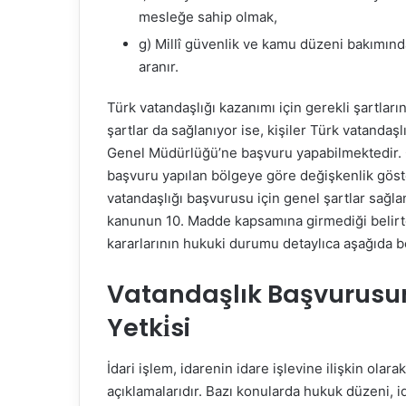
mesleğe sahip olmak,
g) Millî güvenlik ve kamu düzeni bakımınd
aranır.
Türk vatandaşlığı kazanımı için gerekli şartları
şartlar da sağlanıyor ise, kişiler Türk vatandaş
Genel Müdürlüğü’ne başvuru yapabilmektedir. G
başvuru yapılan bölgeye göre değişkenlik göster
vatandaşlığı başvurusu için genel şartlar sağla
kanunun 10. Madde kapsamına girmediği belirtere
kararlarının hukuki durumu detaylıca aşağıda bel
Vatandaşlık Başvurusuna İ
Yetki̇si
İdari işlem, idarenin idare işlevine ilişkin olar
açıklamalarıdır. Bazı konularda hukuk düzeni, i