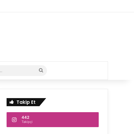
i
Arama
yap
...
Takip Et
442
Takipçi