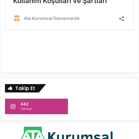
Takip Et
442
Takipçi