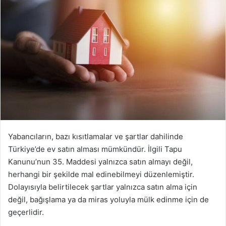
o
o
n
s
X
t
a
g
ö
n
d
e
r
m
Yabancıların, bazı kısıtlamalar ve şartlar dahilinde
e
Türkiye’de ev satın alması mümkündür. İlgili Tapu
k
Kanunu’nun 35. Maddesi yalnızca satın almayı değil,
herhangi bir şekilde mal edinebilmeyi düzenlemiştir.
Dolayısıyla belirtilecek şartlar yalnızca satın alma için
değil, bağışlama ya da miras yoluyla mülk edinme için de
geçerlidir.