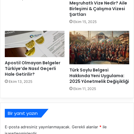
a
Meşruhatlı Vize Nedir? Aile
l
s
Birleşimi & Çalışma Vizesi
a
ı
Şartları
r
l
Ekim 15, 2025
T
I
ü
M
r
E
k
I
i
K
y
a
Apostil Olmayan Belgeler
e
y
Türkiye’de Nasıl Geçerli
'
d
Türk Soylu Belgesi
Hale Getirilir?
d
Hakkında Yeni Uygulama:
ı
2025 Yönetmelik Değişikliği
e
Ekim 13, 2025
Y
Ç
a
Ekim 11, 2025
a
p
l
a
ı
b
Bir yanıt yazın
ş
i
m
l
a
i
E-posta adresiniz yayınlanmayacak.
Gerekli alanlar
*
ile
İ
r
işaretlenmişlerdir