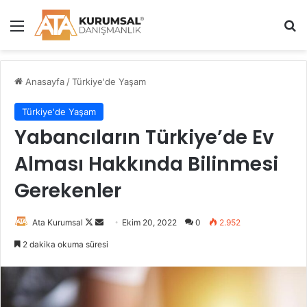
Menü
A
Anasayfa
/
Türkiye'de Yaşam
Türkiye'de Yaşam
Yabancıların Türkiye’de Ev
Alması Hakkında Bilinmesi
Gerekenler
Ata Kurumsal
F
B
Ekim 20, 2022
0
2.952
o
i
2 dakika okuma süresi
l
r
l
e
o
-
w
p