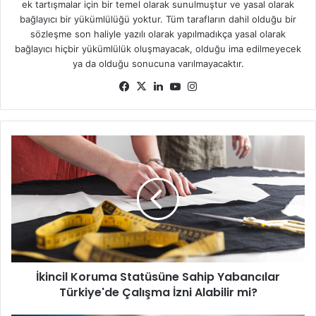
ek tartışmalar için bir temel olarak sunulmuştur ve yasal olarak
bağlayıcı bir yükümlülüğü yoktur. Tüm tarafların dahil olduğu bir
sözleşme son haliyle yazılı olarak yapılmadıkça yasal olarak
bağlayıcı hiçbir yükümlülük oluşmayacak, olduğu ima edilmeyecek
ya da olduğu sonucuna varılmayacaktır.
Fa
X
Lin
Yo
Ins
ce
ke
uT
tag
bo
dIn
ub
ra
ok
e
m
İ
k
i
n
c
i
l
K
o
İkincil Koruma Statüsüne Sahip Yabancılar
r
Türkiye'de Çalışma İzni Alabilir mi?
u
m